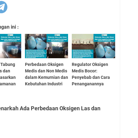
an ini :
 Tabung
Perbedaan Oksigen
Regulator Oksigen
s dan
Medis dan Non Medis
Medis Bocor:
dasarkan
dalam Kemurnian dan
Penyebab dan Cara
eamanan
Kebutuhan Industri
Penanganannya
enarkah Ada Perbedaan Oksigen Las dan